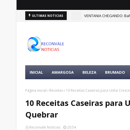
VENTANIA CHEGANDO: Bahia
ULTIMAS NOTICIAS
INICIAL
AMARGOSA
BELEZA
BRUMADO
Página inicial
Receitas
10 Receitas Caseiras para Unha Cresce
10 Receitas Caseiras para 
Quebrar
Reconvale Noticias
20:54