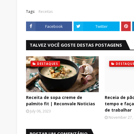
Tags:
Receitas
Facebook
Twitter
TALVEZ VOCÊ GOSTE DESTAS POSTAGENS
DESTAQUES
DESTAQU
Receita de sopa creme de
Receia de pão
palmito fit | Reconvale Noticias
tempo e faça
de trabalhar
July 06, 2023
November 27,
POSTAR UM COMENTÁRIO