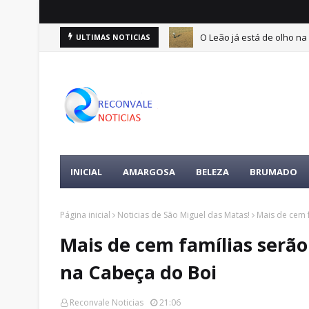
O Leão já está de olho na 
ULTIMAS NOTICIAS
ertences da vítima é encontrada
INICIAL
AMARGOSA
BELEZA
BRUMADO
Página inicial
Noticias de São Miguel das Matas!
Mais de cem 
Mais de cem famílias serã
na Cabeça do Boi
Reconvale Noticias
21:06