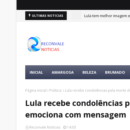
Lula tem melhor imagem en
ULTIMAS NOTICIAS
INICIAL
AMARGOSA
BELEZA
BRUMADO
Página inicial
Politica:
Lula recebe condolências pela morte 
Lula recebe condolências p
emociona com mensagem
Reconvale Noticias
14:03