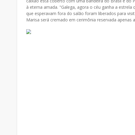
caixão está coberto com uma bandeira do Brasil e do 
à eterna amada. "Galega, agora o céu ganha a estrela qu
que esperavam fora do salão foram liberados para visit
Marisa será cremado em cerimônia reservada apenas ao