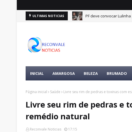
PF deve convocar Lulinha
ULTIMAS NOTICIAS
INICIAL
AMARGOSA
BELEZA
BRUMADO
Página inicial
Saúde
Livre seu rim de pedras e toxinas com e
Livre seu rim de pedras e 
remédio natural
Reconvale Noticias
17:15