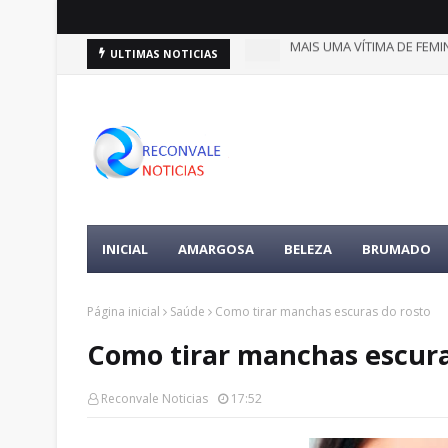
MAIS UMA VÍTIMA DE FEMIN
ULTIMAS NOTICIAS
BUSCAS POR ADOLESCENTES: compa
DESTAQUES
INICIAL
AMARGOSA
BELEZA
BRUMADO
Página inicial
Saúde
Como tirar manchas escuras do rosto
Como tirar manchas escura
Reconvale Noticias
17:52