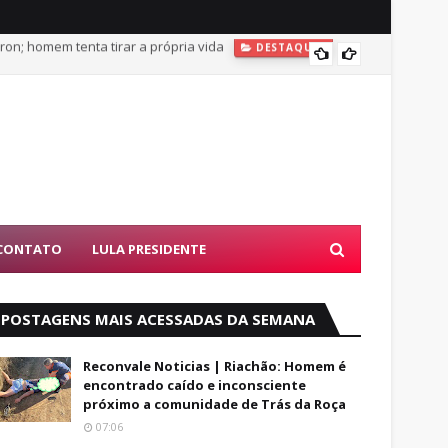
on; homem tenta tirar a própria vida
DESTAQUES
O Leão 
 Bahia; mala com pertences da vítima é encontrada
CONTATO
LULA PRESIDENTE
POSTAGENS MAIS ACESSADAS DA SEMANA
Reconvale Noticias | Riachão: Homem é
encontrado caído e inconsciente
próximo a comunidade de Trás da Roça
07:06