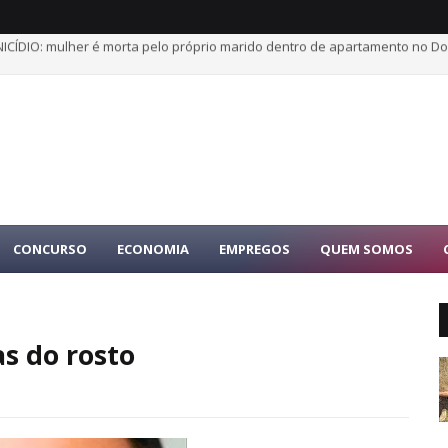
ICÍDIO: mulher é morta pelo próprio marido dentro de apartamento no Dor
nheiro de jovem desaparecida é preso por tráfico durante operação na
CONCURSO
ECONOMIA
EMPREGOS
QUEM SOMOS
s do rosto