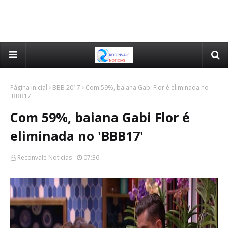
Página inicial
BBB 2017
Com 59%, baiana Gabi Flor é eliminada no
'BBB17'
Com 59%, baiana Gabi Flor é
eliminada no 'BBB17'
Reconvale Noticias
07:36