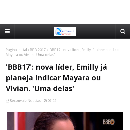
Página inicial
BBB 2017
'BBB17': nova líder, Emilly já planeja indicar
Mayara ou Vivian. 'Uma delas'
'BBB17': nova líder, Emilly já
planeja indicar Mayara ou
Vivian. 'Uma delas'
Reconvale Noticias
07:25