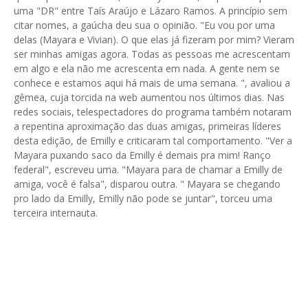
uma "DR" entre Taís Araújo e Lázaro Ramos. A princípio sem
citar nomes, a gaúcha deu sua o opinião. "Eu vou por uma
delas (Mayara e Vivian). O que elas já fizeram por mim? Vieram
ser minhas amigas agora. Todas as pessoas me acrescentam
em algo e ela não me acrescenta em nada. A gente nem se
conhece e estamos aqui há mais de uma semana. ", avaliou a
gêmea, cuja torcida na web aumentou nos últimos dias. Nas
redes sociais, telespectadores do programa também notaram
a repentina aproximação das duas amigas, primeiras líderes
desta edição, de Emilly e criticaram tal comportamento. "Ver a
Mayara puxando saco da Emilly é demais pra mim! Ranço
federal", escreveu uma. "Mayara para de chamar a Emilly de
amiga, você é falsa", disparou outra. " Mayara se chegando
pro lado da Emilly, Emilly não pode se juntar", torceu uma
terceira internauta.