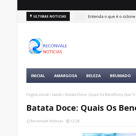
Entenda o que é o ciclone
ULTIMAS NOTICIAS
INICIAL
AMARGOSA
BELEZA
BRUMADO
Página inicial
Saúde
Batata Doce: Quais Os Benefícios Que T
Batata Doce: Quais Os Ben
Reconvale Noticias
12:28