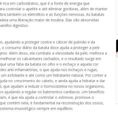
 é rica em carboidratos, que é a fonte de energia que
para controlar o apetite e até eliminar gorduras, além de manter
ibra também os eletrólitos e as funções nervosas. As batatas
deia uma liberação maior de insulina. Elas são absorvidas
relho digestivo.
e, ajudando a proteger contra o câncer de pulmão e da
, o consumo diário da batata doce ajuda a proteger a pele
eno. Além disso, ela combate a oleosidade da pele, melhora a
 melhorar os calcanhares rachados, e o resultado surge em
que uma fatia da batata no olho e o inchaço e aquela cor
es anti-inflamatórias, o que ajuda nos inchaços e rugas,
um esfoliante e até como um hidratante natural. Por conter a
ajuda no crescimento do cabelo, e ainda ajuda a hidratar e dar
B6, que ajudam a reduzir o homocisteína no nosso organismo,
ídos ajudando a regular os batimentos cardíacos. Um benefício
am, é que ela ajuda a controlar o estresse, promove o
que contém nela, é fundamental na reconstrução dos ossos,
o sistema imunológico sempre em equilíbrio.