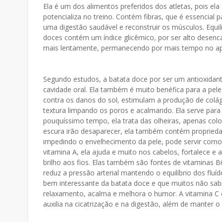
Ela é um dos alimentos preferidos dos atletas, pois ela
potencializa no treino. Contém fibras, que é essencial 
uma digestão saudável e reconstruir os músculos. Equil
doces contém um índice glicêmico, por ser alto desenca
mais lentamente, permanecendo por mais tempo no apa
Segundo estudos, a batata doce por ser um antioxidant
cavidade oral. Ela também é muito benéfica para a pele
contra os danos do sol, estimulam a produção de colág
textura limpando os poros e acalmando. Ela serve para
pouquíssimo tempo, ela trata das olheiras, apenas colo
escura irão desaparecer, ela também contém propriedad
impedindo o envelhecimento da pele, pode servir como 
vitamina A, ela ajuda e muito nos cabelos, fortalece e 
brilho aos fios. Elas também são fontes de vitaminas 
reduz a pressão arterial mantendo o equilíbrio dos flu
bem interessante da batata doce e que muitos não sabi
relaxamento, acalma e melhora o humor. A vitamina C 
auxilia na cicatrização e na digestão, além de manter 