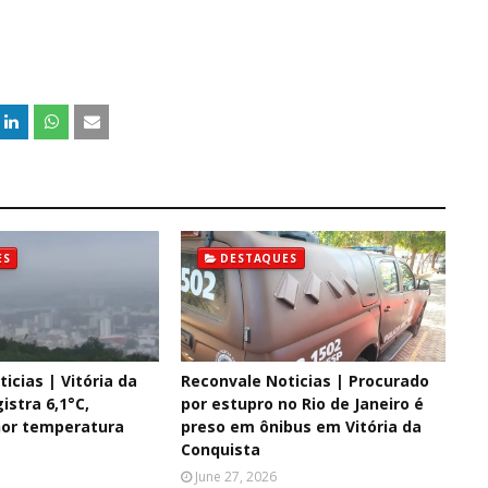
ES
DESTAQUES
icias | Vitória da
Reconvale Noticias | Procurado
istra 6,1°C,
por estupro no Rio de Janeiro é
or temperatura
preso em ônibus em Vitória da
Conquista
June 27, 2026