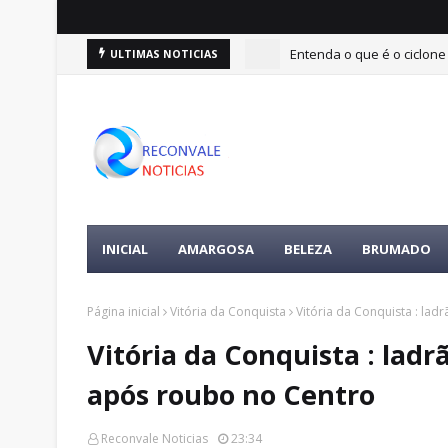
Entenda o que é o ciclone
ULTIMAS NOTICIAS
INICIAL
AMARGOSA
BELEZA
BRUMADO
Página inicial
Vitória da Conquista
Vitória da Conquista : la
Vitória da Conquista : lad
após roubo no Centro
Reconvale Noticias
23:34