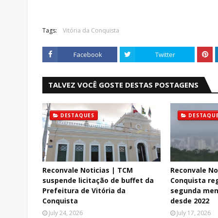
Tags:
Vitória da Conquista
Facebook
Twitter
TALVEZ VOCÊ GOSTE DESTAS POSTAGENS
DESTAQUES
DESTAQU
Reconvale Noticias | TCM
Reconvale Not
suspende licitação de buffet da
Conquista reg
Prefeitura de Vitória da
segunda men
Conquista
desde 2022
July 24, 2026
July 17, 2026