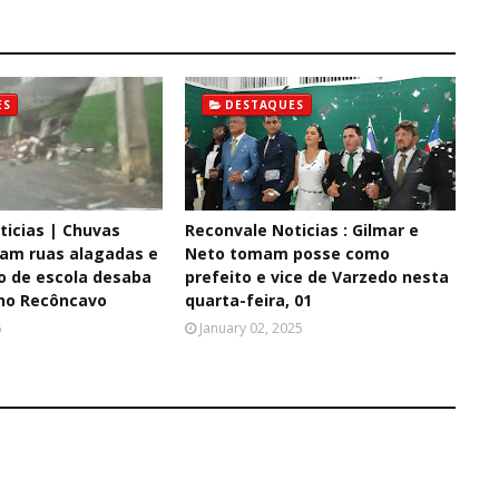
ES
DESTAQUES
ticias | Chuvas
Reconvale Noticias : Gilmar e
xam ruas alagadas e
Neto tomam posse como
o de escola desaba
prefeito e vice de Varzedo nesta
no Recôncavo
quarta-feira, 01
6
January 02, 2025