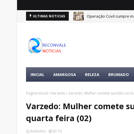
Operação Covil cumpre ma
ULTIMAS NOTICIAS
INICIAL
AMARGOSA
BELEZA
BRUMADO
Página inicial
Varzedo
Varzedo: Mulher comete suicídio na ma
Varzedo: Mulher comete su
quarta feira (02)
Anônimo
07:13