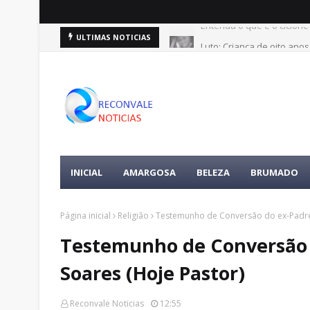
Luto: Criança de oito ano
ULTIMAS NOTICIAS
INICIAL
AMARGOSA
BELEZA
BRUMADO
Página inicial
Religião
Testemunho de Conversão do ex-Padre 
Testemunho de Conversão d
Soares (Hoje Pastor)
Reconvale Noticias
12:55