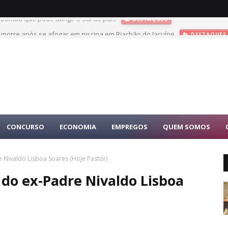
s morre após se afogar em piscina em Riachão do Jacuípe
DESTAQUES
CONCURSO
ECONOMIA
EMPREGOS
QUEM SOMOS
Nivaldo Lisboa Soares (Hoje Pastor)
o ex-Padre Nivaldo Lisboa