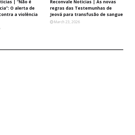
icias | “Não é
Reconvale Noticias | As novas
cia”: O alerta de
regras das Testemunhas de
ontra a violência
Jeová para transfusão de sangue
March 23, 2026
6