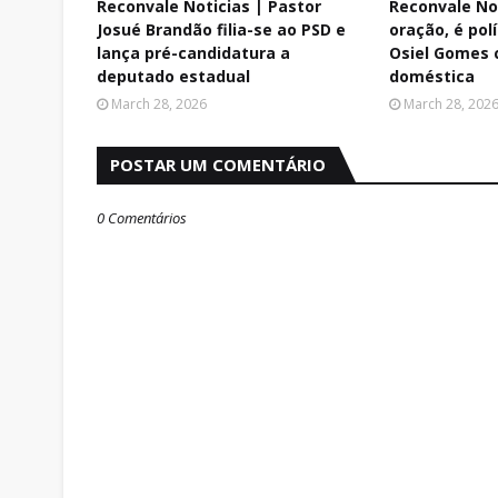
Reconvale Noticias | Pastor
Reconvale Not
Josué Brandão filia-se ao PSD e
oração, é polí
lança pré-candidatura a
Osiel Gomes c
deputado estadual
doméstica
March 28, 2026
March 28, 202
POSTAR UM COMENTÁRIO
0 Comentários