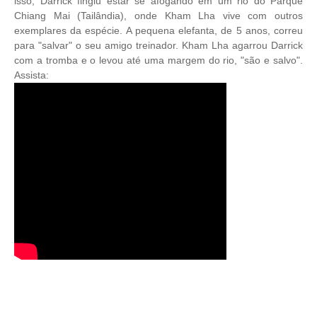
isso, Darrick fingiu estar se afogando em um rio do Parque
Chiang Mai (Tailândia), onde Kham Lha vive com outros
exemplares da espécie. A pequena elefanta, de 5 anos, correu
para "salvar" o seu amigo treinador. Kham Lha agarrou Darrick
com a tromba e o levou até uma margem do rio, "são e salvo".
Assista: