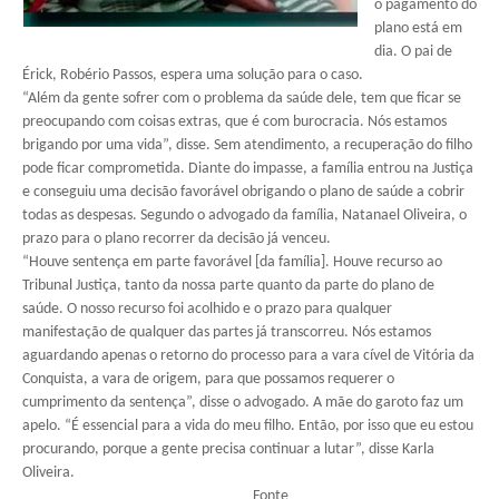
o pagamento do
plano está em
dia. O pai de
Érick, Robério Passos, espera uma solução para o caso.
“Além da gente sofrer com o problema da saúde dele, tem que ficar se
preocupando com coisas extras, que é com burocracia. Nós estamos
brigando por uma vida”, disse. Sem atendimento, a recuperação do filho
pode ficar comprometida. Diante do impasse, a família entrou na Justiça
e conseguiu uma decisão favorável obrigando o plano de saúde a cobrir
todas as despesas. Segundo o advogado da família, Natanael Oliveira, o
prazo para o plano recorrer da decisão já venceu.
“Houve sentença em parte favorável [da família]. Houve recurso ao
Tribunal Justiça, tanto da nossa parte quanto da parte do plano de
saúde. O nosso recurso foi acolhido e o prazo para qualquer
manifestação de qualquer das partes já transcorreu. Nós estamos
aguardando apenas o retorno do processo para a vara cível de Vitória da
Conquista, a vara de origem, para que possamos requerer o
cumprimento da sentença”, disse o advogado. A mãe do garoto faz um
apelo. “É essencial para a vida do meu filho. Então, por isso que eu estou
procurando, porque a gente precisa continuar a lutar”, disse Karla
Oliveira.
Fonte