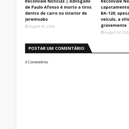
Reconvale Noticias | Advogado
Reconvale No
de Paulo Afonso é morto a tiros
capotamento 
dentro de carro no interior de
BA-120; apes
Jeremoabo
veículo, a vít
gravemente
August 05, 2026
August 04, 202
POSTAR UM COMENTÁRIO
0 Comentários