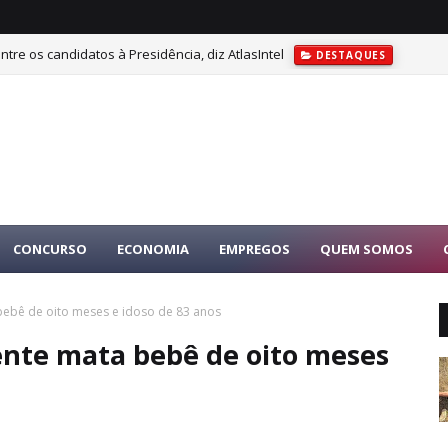
tre os candidatos à Presidência, diz AtlasIntel
DESTAQUES
CONCURSO
ECONOMIA
EMPREGOS
QUEM SOMOS
ebê de oito meses e idoso de 83 anos
nte mata bebê de oito meses