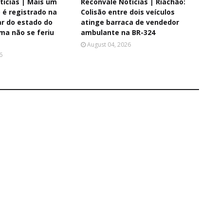
ticias | Mais um
Reconvale Noticias | Riachão:
é registrado na
Colisão entre dois veículos
ar do estado do
atinge barraca de vendedor
ima não se feriu
ambulante na BR-324
August 04, 2026
6