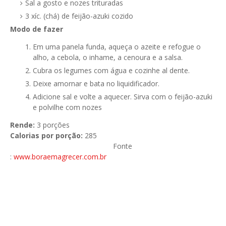
Sal a gosto e nozes trituradas
3 xíc. (chá) de feijão-azuki cozido
Modo de fazer
Em uma panela funda, aqueça o azeite e refogue o
alho, a cebola, o inhame, a cenoura e a salsa.
Cubra os legumes com água e cozinhe al dente.
Deixe amornar e bata no liquidificador.
Adicione sal e volte a aquecer. Sirva com o feijão-azuki
e polvilhe com nozes
Rende:
3 porções
Calorias por porção:
285
Fonte
:
www.boraemagrecer.com.br