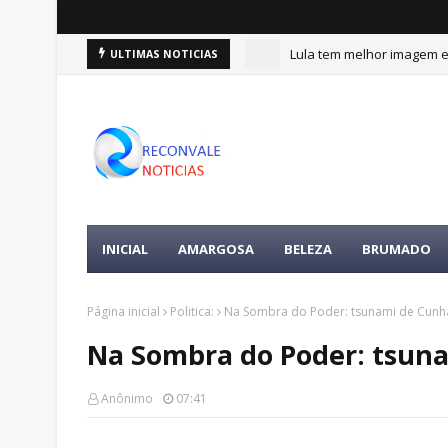
Lula tem melhor imagem en
ULTIMAS NOTICIAS
INICIAL
AMARGOSA
BELEZA
BRUMADO
Página inicial
Politica:
Na Sombra do Poder: tsunami de Cunh
Na Sombra do Poder: tsun
Anônimo
07:41