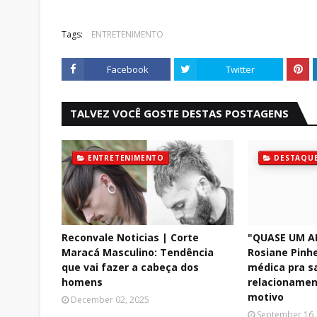
Tags:
ENTRETENIMENTO
Facebook
Twitter
TALVEZ VOCÊ GOSTE DESTAS POSTAGENS
ENTRETENIMENTO
DESTAQU
Reconvale Noticias | Corte
"QUASE UM A
Maracá Masculino: Tendência
Rosiane Pinhe
que vai fazer a cabeça dos
médica pra s
homens
relacionamen
motivo
December 02, 2025
September 16,