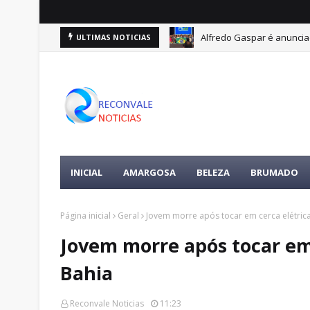
Alfredo Gaspar é anuncia
ULTIMAS NOTICIAS
INICIAL
AMARGOSA
BELEZA
BRUMADO
Página inicial
Geral
Jovem morre após tocar em cerca elétrica
Jovem morre após tocar em 
Bahia
Reconvale Noticias
11:23