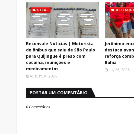
GERAL
DESTAQU
Reconvale Noticias | Motorista
Jerônimo enc
de ônibus que saiu de São Paulo
destaca avan
para Quijingue é preso com
reforça comb
cocaína, munições e
Bahia
medicamentos
July 26, 2026
August 04, 2026
POSTAR UM COMENTÁRIO
0 Comentários