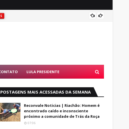
Coité:
ES
CONTATO
LULA PRESIDENTE
POSTAGENS MAIS ACESSADAS DA SEMANA
Reconvale Noticias | Riachão: Homem é
encontrado caído e inconsciente
próximo a comunidade de Trás da Roça
07:06