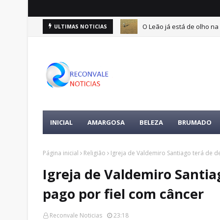
O Leão já está de olho na 
ULTIMAS NOTICIAS
ertences da vítima é encontrada
INICIAL
AMARGOSA
BELEZA
BRUMADO
Página inicial
Religião
Igreja de Valdemiro Santiago terá de d
Igreja de Valdemiro Santia
pago por fiel com câncer
Reconvale Noticias
23:18