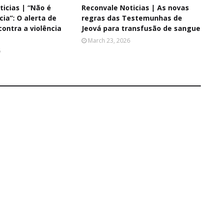
icias | “Não é
Reconvale Noticias | As novas
cia”: O alerta de
regras das Testemunhas de
ontra a violência
Jeová para transfusão de sangue
March 23, 2026
6