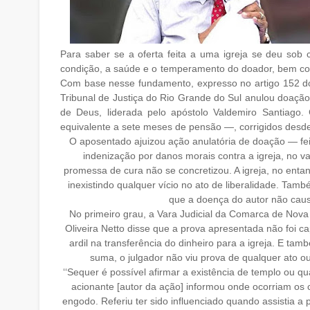
Para saber se a oferta feita a uma igreja se deu sob 
condição, a saúde e o temperamento do doador, bem com
Com base nesse fundamento, expresso no artigo 152 do 
Tribunal de Justiça do Rio Grande do Sul anulou doaçã
de Deus, liderada pelo apóstolo Valdemiro Santiago.
equivalente a sete meses de pensão —, corrigidos desd
O aposentado ajuizou ação anulatória de doação — fe
indenização por danos morais contra a igreja, no val
promessa de cura não se concretizou. A igreja, no entan
inexistindo qualquer vício no ato de liberalidade. Ta
que a doença do autor não cau
No primeiro grau, a Vara Judicial da Comarca de Nova 
Oliveira Netto disse que a prova apresentada não foi c
ardil na transferência do dinheiro para a igreja. E 
suma, o julgador não viu prova de qualquer ato ou
‘‘Sequer é possível afirmar a existência de templo ou q
acionante [autor da ação] informou onde ocorriam o
engodo. Referiu ter sido influenciado quando assistia a 