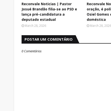
Reconvale Noticias | Pastor
Reconvale Not
Josué Brandão filia-se ao PSD e
oração, é polí
lança pré-candidatura a
Osiel Gomes c
deputado estadual
doméstica
March 28, 2026
March 28, 202
POSTAR UM COMENTÁRIO
0 Comentários