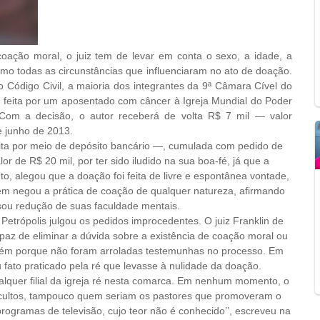
coação moral, o juiz tem de levar em conta o sexo, a idade, a
o todas as circunstâncias que influenciaram no ato de doação.
Código Civil, a maioria dos integrantes da 9ª Câmara Cível do
o feita por um aposentado com câncer à Igreja Mundial do Poder
 Com a decisão, o autor receberá de volta R$ 7 mil — valor
e junho de 2013.
ita por meio de depósito bancário —, cumulada com pedido de
or de R$ 20 mil, por ter sido iludido na sua boa-fé, já que a
to, alegou que a doação foi feita de livre e espontânea vontade,
mbém negou a prática de coação de qualquer natureza, afirmando
sou redução de suas faculdade mentais.
Petrópolis julgou os pedidos improcedentes. O juiz Franklin de
apaz de eliminar a dúvida sobre a existência de coação moral ou
também porque não foram arroladas testemunhas no processo. Em
 fato praticado pela ré que levasse à nulidade da doação.
ualquer filial da igreja ré nesta comarca. Em nenhum momento, o
s cultos, tampouco quem seriam os pastores que promoveram o
programas de televisão, cujo teor não é conhecido’’, escreveu na