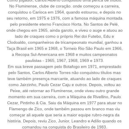
Como jogador, Carlos Alberto conquistou uma penca de títulos.
No Fluminense, clube de coração. onde começou a carreira,
conquistou o Carioca em 1964, quando estourou, e depois no
seu retorno, em 1975 e 1976, com a famosa máquina montada
pelo presidente eterno Francisco Horta. No Santos de Pelé,
onde chegou em 1965, ainda garoto, e viveu o auge e atuou ao
lado de craques como o próprio Rei doi Futebo, Edu e
Clodoaldo, companheiros de tricampeonato mundial, ganhou a
Taça Brasil em 1965 e 1968, o Torneio Rio-São Paulo em 1966,
a Recopa Sul-Americana em 1968 e muitos campeonatos
paulistas - 1965, 1967, 1968, 1969 e 1973.
Em sua breve passagem pelo Botafogo em 1971, emprestado
pelo Santos, Carlos Alberto Torres não conquistou títulos mas
teve também presença marcante, atuando ao lado de craques
como Jairzinho, Paulo Cezar Caju e outros. Depois, voltou ao
Peixe, até retornar ao Fluminense, onde viveu outro grande
momento em sua carreira, com a Máquina de Rivellino, Paulo
Cezar, Pintinho & Cia. Saiu da Máquina em 1977 para atuar no
Flamengo de Zico, onde também passou em branco mas viu
começar ali aquele que seria a maior equipe rubro-negra da
história. Depois, reviu Zico, Junior, Leandro e Adílio quando os
comandou na conquista do Brasileiro de 1983.