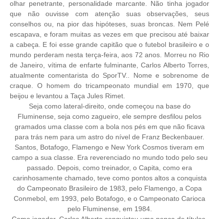
olhar penetrante, personalidade marcante. Não tinha jogador
que não ouvisse com atenção suas observações, seus
conselhos ou, na pior das hipóteses, suas broncas. Nem Pelé
escapava, e foram muitas as vezes em que precisou até baixar
a cabeça. E foi esse grande capitão que o futebol brasileiro e o
mundo perderam nesta terça-feira, aos 72 anos. Morreu no Rio
de Janeiro, vítima de enfarte fulminante, Carlos Alberto Torres,
atualmente comentarista do SporTV.. Nome e sobrenome de
craque. O homem do tricampeonato mundial em 1970, que
beijou e levantou a Taça Jules Rimet.
Seja como lateral-direito, onde começou na base do
Fluminense, seja como zagueiro, ele sempre desfilou pelos
gramados uma classe com a bola nos pés em que não ficava
para trás nem para um astro do nível de Franz Beckenbauer.
Santos, Botafogo, Flamengo e New York Cosmos tiveram em
campo a sua classe. Era reverenciado no mundo todo pelo seu
passado. Depois, como treinador, o Capita, como era
carinhosamente chamado, teve como pontos altos a conquista
do Campeonato Brasileiro de 1983, pelo Flamengo, a Copa
Conmebol, em 1993, pelo Botafogo, e o Campeonato Carioca
pelo Fluminense, em 1984.