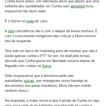
Cunha fosse preso. Um internauta disse que depois que uma
velhinha deu sandalhadas em Cunha num
aeroporto
ficou
impossível não fazer nada.
É o humor no
meio
do caos.
A
real
coincidência não é com o ataque da brava senhora. É
com o crescimento vertiginoso das críticas a Moro mesmo
fora da esquerda.
Terá sido um lance de marketing para ele mostrar que não é
durão apenas contra o PT? Se sim, foi inútil pelo tempo
absurdo que Cunha gozou em liberdade mesmo depois de
flagrado com contas na
Suíça
.
(Não esqueçamos que a denúncia partiu das
autoridades
suíças
, que entregaram numa bandeja os
documentos aos pares brasileiros. Moro não tem mérito
nenhum nisso.)
Na esquerda, o maior receio é que à prisão de Cunha se siga
uma nova onda de brutalidades pseudojurídicas contra a