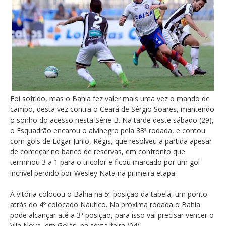
Foi sofrido, mas o Bahia fez valer mais uma vez o mando de
campo, desta vez contra o Ceará de Sérgio Soares, mantendo
o sonho do acesso nesta Série B. Na tarde deste sábado (29),
o Esquadrão encarou o alvinegro pela 33ª rodada, e contou
com gols de Edgar Junio, Régis, que resolveu a partida apesar
de começar no banco de reservas, em confronto que
terminou 3 a 1 para o tricolor e ficou marcado por um gol
incrível perdido por Wesley Natã na primeira etapa.
A vitória colocou o Bahia na 5ª posição da tabela, um ponto
atrás do 4º colocado Náutico. Na próxima rodada o Bahia
pode alcançar até a 3ª posição, para isso vai precisar vencer o
Vila Nova, em Goiás, na sexta-feira (04).