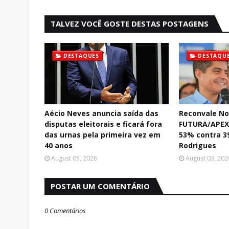
TALVEZ VOCÊ GOSTE DESTAS POSTAGENS
DESTAQUES
DESTAQU
Aécio Neves anuncia saída das
Reconvale No
disputas eleitorais e ficará fora
FUTURA/APEX:
das urnas pela primeira vez em
53% contra 3
40 anos
Rodrigues
August 05, 2026
August 03, 202
POSTAR UM COMENTÁRIO
0 Comentários