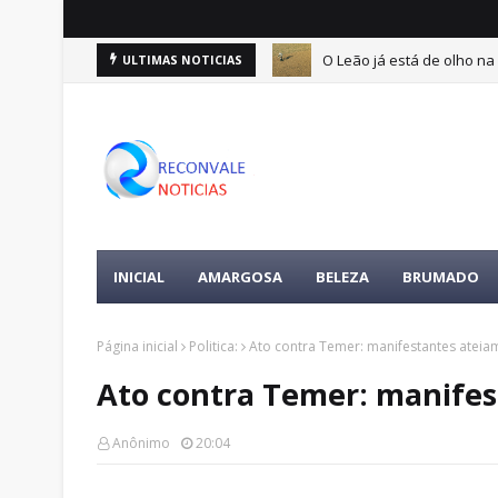
O Leão já está de olho na 
ULTIMAS NOTICIAS
ertences da vítima é encontrada
INICIAL
AMARGOSA
BELEZA
BRUMADO
Página inicial
Politica:
Ato contra Temer: manifestantes ateia
Ato contra Temer: manifes
Anônimo
20:04