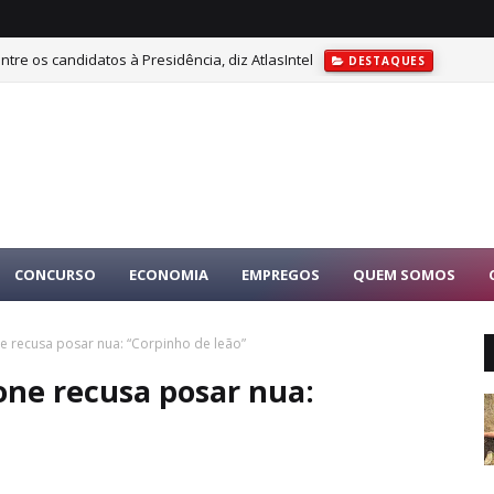
tre os candidatos à Presidência, diz AtlasIntel
DESTAQUES
CONCURSO
ECONOMIA
EMPREGOS
QUEM SOMOS
e recusa posar nua: “Corpinho de leão”
one recusa posar nua: