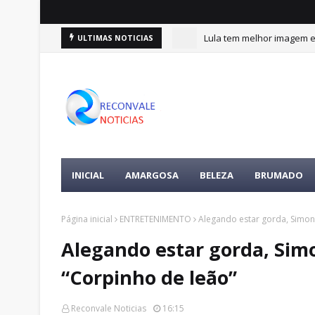
Lula tem melhor imagem en
ULTIMAS NOTICIAS
INICIAL
AMARGOSA
BELEZA
BRUMADO
Página inicial
ENTRETENIMENTO
Alegando estar gorda, Simon
Alegando estar gorda, Sim
“Corpinho de leão”
Reconvale Noticias
16:15