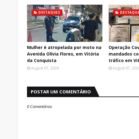
DESTAQUES
DESTAQU
Mulher é atropelada por moto na
Operação Cov
Avenida Olívia Flores, em Vitória
mandados con
da Conquista
tráfico em Vi
August 07, 2026
August 07, 202
POSTAR UM COMENTÁRIO
0 Comentários