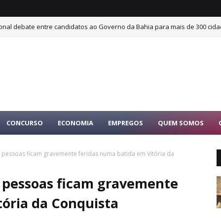
ional debate entre candidatos ao Governo da Bahia para mais de 300 cida
CONCURSO
ECONOMIA
EMPREGOS
QUEM SOMOS
s pessoas ficam gravemente feridas numa batida em Vitória da
s pessoas ficam gravemente
tória da Conquista