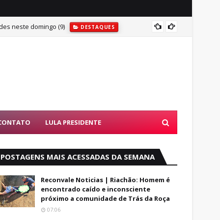
des neste domingo (9)
MAIS U
DESTAQUES
CONTATO
LULA PRESIDENTE
POSTAGENS MAIS ACESSADAS DA SEMANA
Reconvale Noticias | Riachão: Homem é
encontrado caído e inconsciente
próximo a comunidade de Trás da Roça
07:06