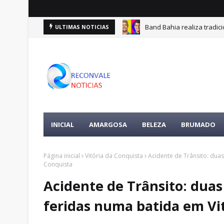
Band Bahia realiza tradic
ULTIMAS NOTICIAS
INICIAL
AMARGOSA
BELEZA
BRUMADO
Página inicial
Vitória da Conquista
Acidente de Trânsito: dua
Conquista
Acidente de Trânsito: dua
feridas numa batida em Vi