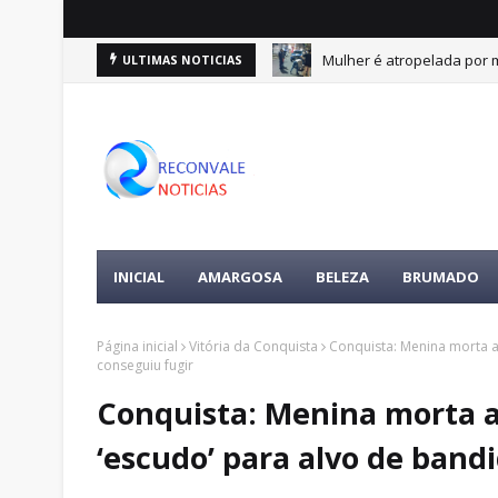
e 10 de agosto
Mulher é atropelada por m
ULTIMAS NOTICIAS
DESTAQUES
INICIAL
AMARGOSA
BELEZA
BRUMADO
Página inicial
Vitória da Conquista
Conquista: Menina morta a
conseguiu fugir
Conquista: Menina morta a 
‘escudo’ para alvo de ban