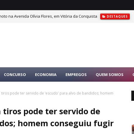
oto na Avenida Olívia Flores, em Vitória da Conquista
DESTAQUES
CONCURSO
ECONOMIA
EMPREGOS
QUEM SOMOS
 tiros pode ter servido de ‘escudo’ para alvo de bandidos; homem
tiros pode ter servido de
didos; homem conseguiu fugir