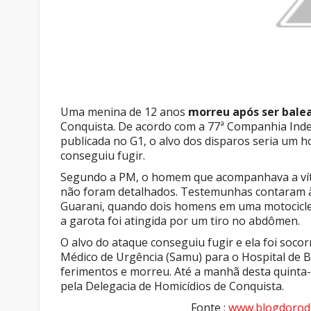
Uma menina de 12 anos
morreu após ser balea
Conquista. De acordo com a 77ª Companhia Indep
publicada no G1, o alvo dos disparos seria um
conseguiu fugir.
Segundo a PM, o homem que acompanhava a víti
não foram detalhados. Testemunhas contaram à 
Guarani, quando dois homens em uma motocicle
a garota foi atingida por um tiro no abdômen.
O alvo do ataque conseguiu fugir e ela foi soc
Médico de Urgência (Samu) para o Hospital de Ba
ferimentos e morreu. Até a manhã desta quinta-f
pela Delegacia de Homicídios de Conquista.
Fonte :
www.blogdorodr