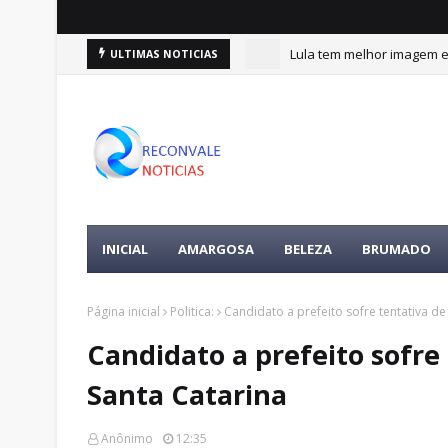
Lula tem melhor imagem en
ULTIMAS NOTICIAS
INICIAL
AMARGOSA
BELEZA
BRUMADO
Página inicial
Politica:
Candidato a prefeito sofre tentativa d
Candidato a prefeito sofre
Santa Catarina
Anônimo
12:35