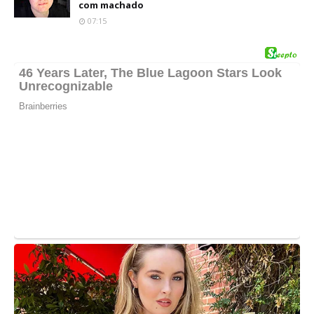
com machado
07:15