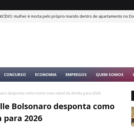
ICÍDIO: mulher é morta pelo próprio marido dentro de apartamento no Dor
CONCURSO
ECONOMIA
EMPREGOS
QUEM SOMOS
onaro desponta como nome mais viável da direita para 2026
elle Bolsonaro desponta como
a para 2026