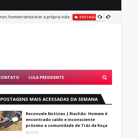
on; homem tenta tirar a própria vida
DESTAQUES
BUSCAS POR AD
DESTAQU
CONTATO
LULA PRESIDENTE
POSTAGENS MAIS ACESSADAS DA SEMANA
Reconvale Noticias | Riachão: Homem é
encontrado caído e inconsciente
próximo a comunidade de Trás da Roça
07:06