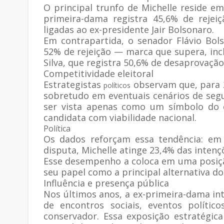
O principal trunfo de Michelle reside em
primeira-dama registra 45,6% de rejeiç
ligadas ao ex-presidente Jair Bolsonaro.
Em contrapartida, o senador Flávio Bol
52% de rejeição — marca que supera, inclu
Silva, que registra 50,6% de desaprovação
Competitividade eleitoral
Estrategistas
observam que, para 2
políticos
sobretudo em eventuais cenários de segu
ser vista apenas como um símbolo do 
candidata com viabilidade nacional.
Política
Os dados reforçam essa tendência: em 
disputa, Michelle atinge 23,4% das intenç
Esse desempenho a coloca em uma posiç
seu papel como a principal alternativa do
Influência e presença pública
Nos últimos anos, a ex-primeira-dama in
de encontros sociais, eventos polític
conservador. Essa exposição estratégic