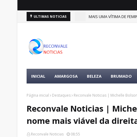
(9)
MAIS UMA VÍTIMA DE FEMIN
ULTIMAS NOTICIAS
DESTAQUES
INICIAL
AMARGOSA
BELEZA
BRUMADO
Página inicial
Destaques
Reconvale Noticias | Michelle Bols
Reconvale Noticias | Mich
nome mais viável da direit
Reconvale Noticias
08:55