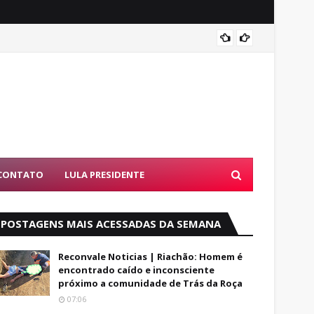
O Leão 
 Bahia; mala com pertences da vítima é encontrada
CONTATO
LULA PRESIDENTE
POSTAGENS MAIS ACESSADAS DA SEMANA
Reconvale Noticias | Riachão: Homem é
encontrado caído e inconsciente
próximo a comunidade de Trás da Roça
07:06