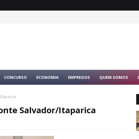
nheiro de jovem desaparecida é preso por tráfico durante operação na
CONCURSO
ECONOMIA
EMPREGOS
QUEM SOMOS
Itaparica
onte Salvador/Itaparica