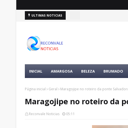
rar a própria vida
ULTIMAS NOTICIAS
DESTAQUES
BUSCAS POR ADOLESCENTES: compa
DESTAQUES
INICIAL
AMARGOSA
BELEZA
BRUMADO
Página inicial
Geral
Maragojipe no roteiro da ponte Salvador/
Maragojipe no roteiro da p
Reconvale Noticias
05:11