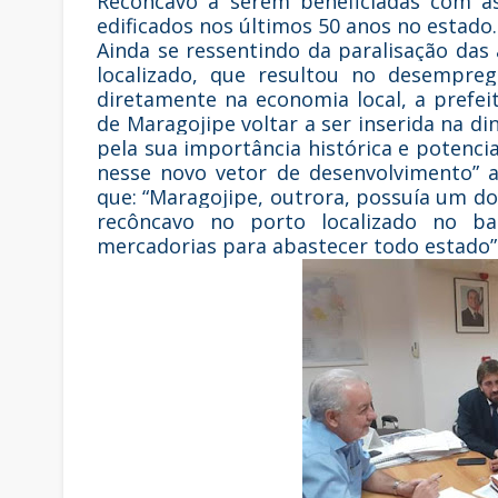
Recôncavo a serem beneficiadas com a
edificados nos últimos 50 anos no estado.
Ainda se ressentindo da paralisação das 
localizado, que resultou no desempre
diretamente na economia local, a prefei
de Maragojipe voltar a ser inserida na d
pela sua importância histórica e potencia
nesse novo vetor de desenvolvimento” a
que: “Maragojipe, outrora, possuía um d
recôncavo no porto localizado no b
mercadorias para abastecer todo estado”